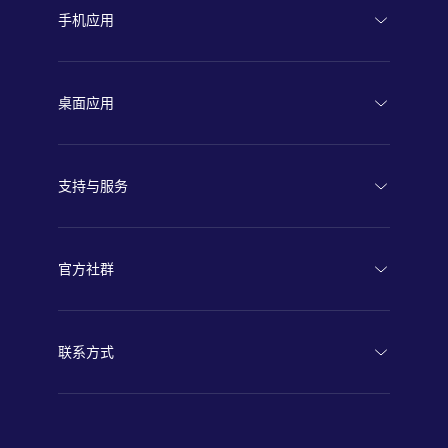
手机应用
Android
桌面应用
iOS
PC版下载
支持与服务
macOS版下载
服务条款
网页版本
官方社群
隐私政策
微信公众号「蝙蝠密聊」
关于我们
联系方式
百家号
客服邮箱：support@batchat.com
快手号