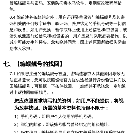
管蝙蝠靓号与密码、安装防病毒木马软件、定期更改密码等措
施。
6.4 除前述各条款约定外，用户还须妥善保管与蝙蝠靓号及其密
码相关的任何数字证书、验证码、账户绑定的手机号码等一切信
息和设备。如用户更换、暂停或终止使用上述信息和/或设备，或
遗失或泄露前述信息和/或设备的，用户应及时采取必要措施，以
减少可能发生的损失。您知晓并同意，因上述原因所致损失需由
您本人承担。
七、【蝙蝠靓号的找回】
7.1 如果您注册的蝙蝠靓号被盗、密码遗忘或因其他原因导致无
法正常登录，您可以按照蝙蝠官方提供途径进行身份验证从而找
回蝙蝠靓号，可根据一下条件找回。（蝙蝠并不承诺您一定能通
过申诉找回蝙蝠靓号。）
您应依照要求填写相关资料，如用户不能提供，将视
为放弃找回。所需的基本资料包括但不限于：
1）手机号码：即用户个人使用的手机号码。
2）绑定的邮箱：即该账号帐号曾经绑定的邮箱地址。
3）好友信息：蝙蝠帐号早期建立好友关系并经常联系的好友