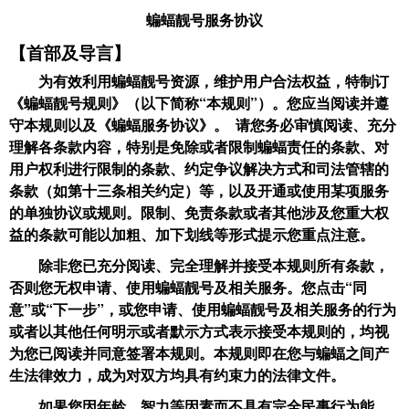
蝙蝠靓号服务协议
【首部及导言】
为有效利用蝙蝠靓号资源，维护用户合法权益，特制订
《蝙蝠靓号规则》（以下简称“本规则”）。您应当阅读并遵
守本规则以及《蝙蝠服务协议》。 请您务必审慎阅读、充分
理解各条款内容，特别是免除或者限制蝙蝠责任的条款、对
用户权利进行限制的条款、约定争议解决方式和司法管辖的
条款（如第十三条相关约定）等，以及开通或使用某项服务
的单独协议或规则。限制、免责条款或者其他涉及您重大权
益的条款可能以加粗、加下划线等形式提示您重点注意。
除非您已充分阅读、完全理解并接受本规则所有条款，
否则您无权申请、使用蝙蝠靓号及相关服务。您点击“同
意”或“下一步”，或您申请、使用蝙蝠靓号及相关服务的行为
或者以其他任何明示或者默示方式表示接受本规则的，均视
为您已阅读并同意签署本规则。本规则即在您与蝙蝠之间产
生法律效力，成为对双方均具有约束力的法律文件。
如果您因年龄、智力等因素而不具有完全民事行为能